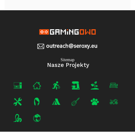
Sitemap
Nasze Projekty