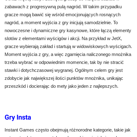
zabawach z progresywną pulą nagród. W takim przypadku
gracze mogą bawić się wśród emocjonujących rosnących
nagród, a moment wyjścia z gry inicjują samodzielnie. To
nowoczesne i dynamiczne gry kasynowe, które łączą elementy
slotów z elementami wyścigów i akcji. Na przykład w JetX,
gracze wybierają zakład i startują w widowiskowych wyścigach.
Moment wyjścia z gry, a więc zgarnięcia naliczonego mnożnika
trzeba wybrać w odpowiednim momencie, tak by nie stracić
stawki i dotychczasowej wygranej. Ogólnym celem gry jest
zdobycie jak największej ilości punktów mnożnika, unikając
przeszkód i docierając do mety jako jeden z najlepszych.
Gry Insta
Instant Games często obejmują różnorodne kategorie, takie jak