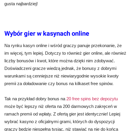
gusta najbardziej!
Wybór gier w kasynach online
Na rynku kasyn online i wśród graczy panuje przekonanie, że
im więcej, tym lepiej. Dotyczy to również gier online, ale również
liczby bonusów i kwot, które można dzięki nim zdobywać.
Doświadczeni gracze wiedzą jednak, że bonusy z dobrymi
warunkami są cenniejsze niż niewiarygodnie wysokie kwoty
premii za doładowanie czy bonus na kilkaset free spinów.
Tak na przykład dobry bonus na
20 free spins bez depozytu
może być lepszy niż oferta na 200 darmowych zakręceń w
ramach premii od wpłaty. Z ofertą gier jest identycznie! Lepiej
wybrać kasyno z oficjalnymi grami, których do dyspozycji
graczy będzie niespełna tysiąc, niż stawiać na nie do końca