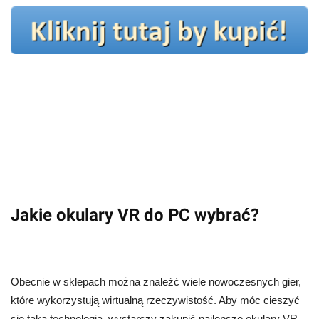
Jakie okulary VR do PC wybrać?
Obecnie w sklepach można znaleźć wiele nowoczesnych gier,
które wykorzystują wirtualną rzeczywistość. Aby móc cieszyć
się taką technologią, wystarczy zakupić najlepsze okulary VR