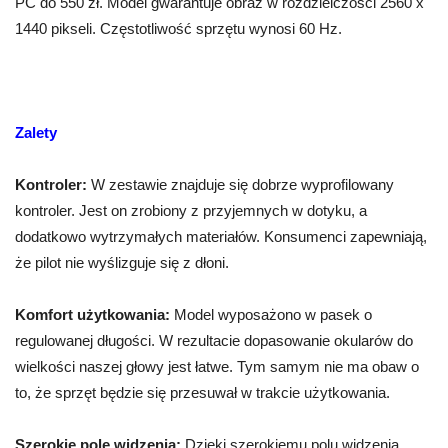
PC do 550 zł. Model gwarantuje obraz w rozdzielczości 2560 x
1440 pikseli. Częstotliwość sprzętu wynosi 60 Hz.
Zalety
Kontroler:
W zestawie znajduje się dobrze wyprofilowany
kontroler. Jest on zrobiony z przyjemnych w dotyku, a
dodatkowo wytrzymałych materiałów. Konsumenci zapewniają,
że pilot nie wyślizguje się z dłoni.
Komfort użytkowania:
Model wyposażono w pasek o
regulowanej długości. W rezultacie dopasowanie okularów do
wielkości naszej głowy jest łatwe. Tym samym nie ma obaw o
to, że sprzęt będzie się przesuwał w trakcie użytkowania.
Szerokie pole widzenia:
Dzięki szerokiemu polu widzenia