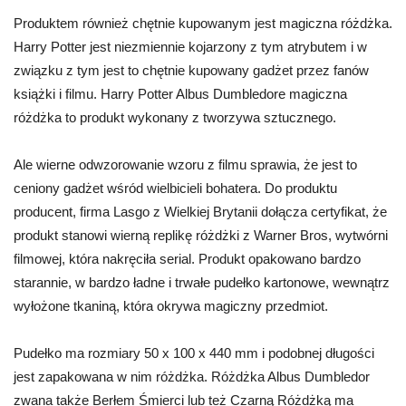
Produktem również chętnie kupowanym jest magiczna różdżka.
Harry Potter jest niezmiennie kojarzony z tym atrybutem i w
związku z tym jest to chętnie kupowany gadżet przez fanów
książki i filmu. Harry Potter Albus Dumbledore magiczna
różdżka to produkt wykonany z tworzywa sztucznego.
Ale wierne odwzorowanie wzoru z filmu sprawia, że jest to
ceniony gadżet wśród wielbicieli bohatera. Do produktu
producent, firma Lasgo z Wielkiej Brytanii dołącza certyfikat, że
produkt stanowi wierną replikę różdżki z Warner Bros, wytwórni
filmowej, która nakręciła serial. Produkt opakowano bardzo
starannie, w bardzo ładne i trwałe pudełko kartonowe, wewnątrz
wyłożone tkaniną, która okrywa magiczny przedmiot.
Pudełko ma rozmiary 50 x 100 x 440 mm i podobnej długości
jest zapakowana w nim różdżka. Różdżka Albus Dumbledor
zwana także Berłem Śmierci lub też Czarną Różdżką ma