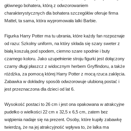
głównego bohatera, którą z odwzorowaniem
charakterystycznych dla bohatera szczegółów oferuje firma
Mattel, ta sama, która wypromowała lalki Barbie.
Figurka Harry Potter ma tu ubrania, które każdy fan rozpoznaje
od razu: Szkolny uniform, na który składa się szary sweter z
białą koszulą pod spodem, ciemno szare spodnie i buty
czarnego koloru. Jako uzupełnienie stroju figurki jest dołączony
czarny długi płaszcz z widocznym herbem Gryffindoru, a także
różdżka, za pomocą której Harry Potter z mocą rzuca zaklęcia.
Zabawka w dokładny sposób odwzorowuje ulubioną postać i
jest przeznaczona dla dzieci od lat 6.
Wysokość postaci to 26 cm i jest ona opakowana w atrakcyjne
pudełko o wielkości 22 cm x 32,5 x 6,5 cm, zatem bez
wątpienia nadaje się na prezent. Osoby, które kupiły zabawkę
twierdzą, że na jej atrakcyjność wpływa to, że lalka ma