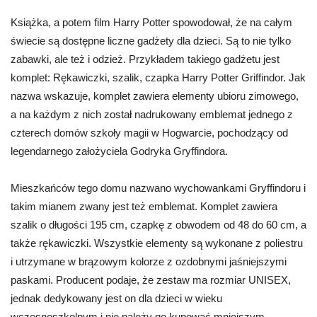
Książka, a potem film Harry Potter spowodował, że na całym
świecie są dostępne liczne gadżety dla dzieci. Są to nie tylko
zabawki, ale też i odzież. Przykładem takiego gadżetu jest
komplet: Rękawiczki, szalik, czapka Harry Potter Griffindor. Jak
nazwa wskazuje, komplet zawiera elementy ubioru zimowego,
a na każdym z nich został nadrukowany emblemat jednego z
czterech domów szkoły magii w Hogwarcie, pochodzący od
legendarnego założyciela Godryka Gryffindora.
Mieszkańców tego domu nazwano wychowankami Gryffindoru i
takim mianem zwany jest też emblemat. Komplet zawiera
szalik o długości 195 cm, czapkę z obwodem od 48 do 60 cm, a
także rękawiczki. Wszystkie elementy są wykonane z poliestru
i utrzymane w brązowym kolorze z ozdobnymi jaśniejszymi
paskami. Producent podaje, że zestaw ma rozmiar UNISEX,
jednak dedykowany jest on dla dzieci w wieku
wczesnoszkolnym i nie należy go kupować mniejszym