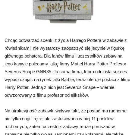
Chcąc odtwarzać scenki z życia Harrego Pottera w zabawie z
rówieśnikami, nie wystarczy zaopatrzyć się jedynie w figurkę
głównego bohatera. Dla fanów filmu i uczestników zabaw na
jego kanwie polecamy lalkę firmy Mattel Harry Potter Profesor
Severus Snape GNR35. Ta sama firma, która odniosła sukces
wypuszczając na rynek lalki Barbie, teraz oferuje postaci z filmu
Harry Potter. Jedną z nich jest Severus Snape – wiernie
odwzorowany z filmu profesor od eliksirów.
Na atrakcyjność zabawki wpływa fakt, że postać ma ruchome
nie tylko nogi i ręce, ale zastosowano w niej 11 punktów
ruchomych, zatem uczestnik zabawy może poruszać w
zabawce nie tylko głową, ramionami czy kolanami, ale także