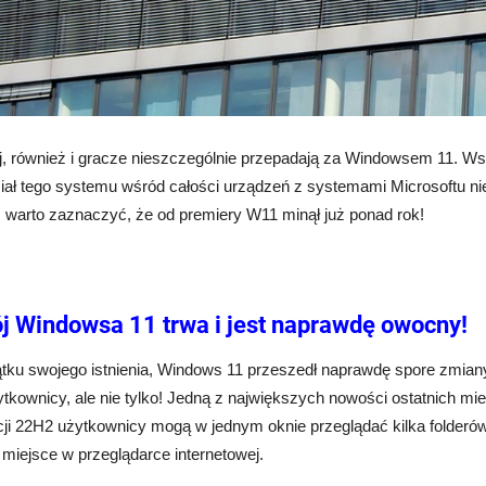
, również i gracze nieszczególnie przepadają za Windowsem 11. Wsk
ział tego systemu wśród całości urządzeń z systemami Microsoftu ni
, warto zaznaczyć, że od premiery W11 minął już ponad rok!
j Windowsa 11 trwa i jest naprawdę owocny!
ku swojego istnienia, Windows 11 przeszedł naprawdę spore zmiany.
żytkownicy, ale nie tylko! Jedną z największych nowości ostatnich mi
cji 22H2 użytkownicy mogą w jednym oknie przeglądać kilka folderó
 miejsce w przeglądarce internetowej.