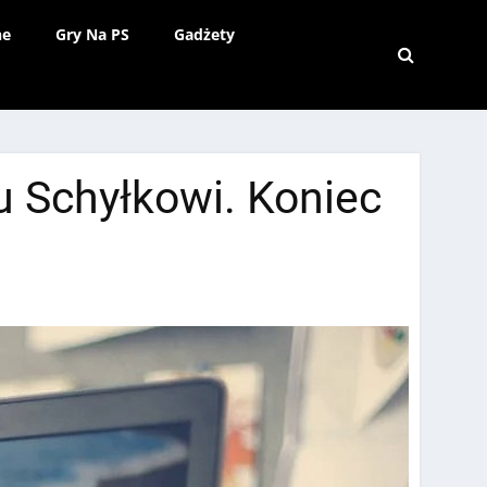
ne
Gry Na PS
Gadżety
 Schyłkowi. Koniec