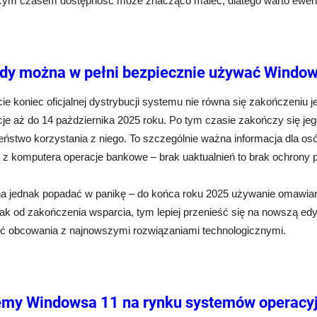
cym czasem dostępność może znacząco maleć, dlatego warto ewentua
edy można w pełni bezpiecznie używać Windo
e koniec oficjalnej dystrybucji systemu nie równa się zakończeniu 
cje aż do 14 października 2025 roku. Po tym czasie zakończy się je
ństwo korzystania z niego. To szczególnie ważna informacja dla os
 z komputera operacje bankowe – brak uaktualnień to brak ochrony 
a jednak popadać w panikę – do końca roku 2025 używanie omawian
nak od zakończenia wsparcia, tym lepiej przenieść się na nowszą ed
ć obcowania z najnowszymi rozwiązaniami technologicznymi.
emy Windowsa 11 na rynku systemów operacy