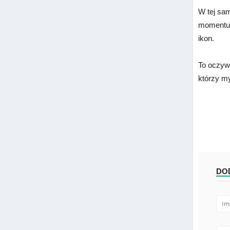
W tej sam
momentu p
ikon.
To oczywi
którzy my
DO