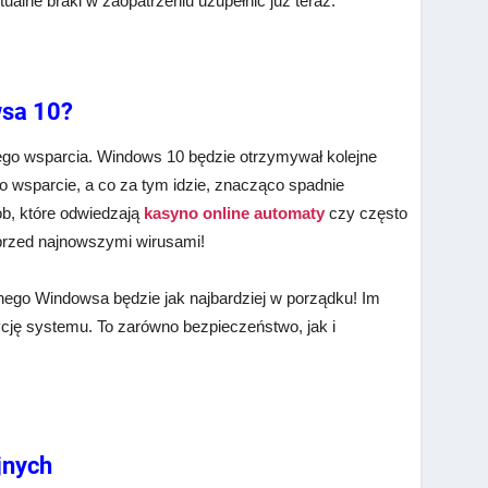
lne braki w zaopatrzeniu uzupełnić już teraz.
wsa 10?
jego wsparcia. Windows 10 będzie otrzymywał kolejne
go wsparcie, a co za tym idzie, znacząco spadnie
ób, które odwiedzają
kasyno online automaty
czy często
przed najnowszymi wirusami!
ego Windowsa będzie jak najbardziej w porządku! Im
ycję systemu. To zarówno bezpieczeństwo, jak i
jnych