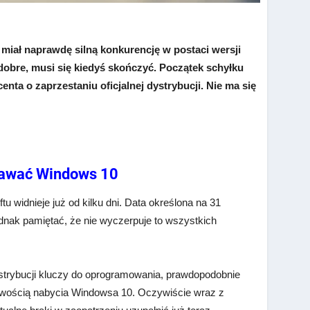
 i miał naprawdę silną konkurencję w postaci wersji
 dobre, musi się kiedyś skończyć. Początek schyłku
ta o zaprzestaniu oficjalnej dystrybucji. Nie ma się
edawać Windows 10
u widnieje już od kilku dni. Data określona na 31
ednak pamiętać, że nie wyczerpuje to wszystkich
 dystrybucji kluczy do oprogramowania, prawdopodobnie
żliwością nabycia Windowsa 10. Oczywiście wraz z