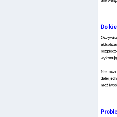
upływają
Do ki
Oczywiści
aktualiza
bezpiecze
wykonują
Nie możn
dalej jed
możliwoś
Probl