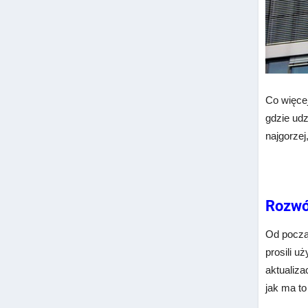
Co więcej
gdzie ud
najgorzej
Rozwó
Od począt
prosili u
aktualiza
jak ma to