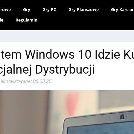
erowe
Gry
Gry PC
Gry Planszowe
Gry Karcia
le
Regulamin
tem Windows 10 Idzie Ku
cjalnej Dystrybucji
 aktualizowane: 08.08.26