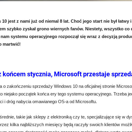
10 jest z nami już od niemal 8 lat. Choć jego start nie był łatwy
kiem szybko zyskał grono wiernych fanów. Niestety, wszystko co
nam systemu operacyjnego rozpoczął się wraz z decyzją producen
o martwić!
z końcem stycznia, Microsoft przestaje sprz
a o zakończeniu sprzedaży Windows 10 na oficjalnej stronie Microsoft
to niejako początek końca ery tego systemu operacyjnego. Trzeba j
ci i dróg nabycia omawianego OS-a od Microsoftu.
średnie, takie jak sklepy z elektroniką czy te, specjalizujące się w
przez kilka najbliższych miesięcy będą raczyły swoich klientów mo