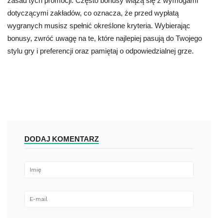
zasad tych promocji. Często bonusy wiążą się z wymogami
dotyczącymi zakładów, co oznacza, że przed wypłatą
wygranych musisz spełnić określone kryteria. Wybierając
bonusy, zwróć uwagę na te, które najlepiej pasują do Twojego
stylu gry i preferencji oraz pamiętaj o odpowiedzialnej grze.
DODAJ KOMENTARZ