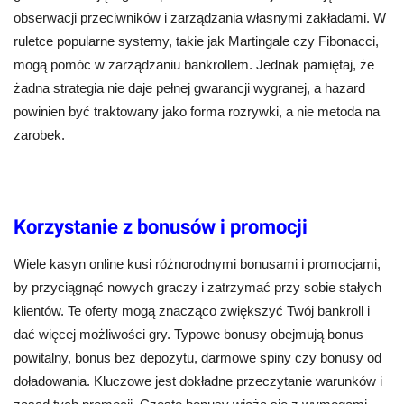
obserwacji przeciwników i zarządzania własnymi zakładami. W
ruletce popularne systemy, takie jak Martingale czy Fibonacci,
mogą pomóc w zarządzaniu bankrollem. Jednak pamiętaj, że
żadna strategia nie daje pełnej gwarancji wygranej, a hazard
powinien być traktowany jako forma rozrywki, a nie metoda na
zarobek.
Korzystanie z bonusów i promocji
Wiele kasyn online kusi różnorodnymi bonusami i promocjami,
by przyciągnąć nowych graczy i zatrzymać przy sobie stałych
klientów. Te oferty mogą znacząco zwiększyć Twój bankroll i
dać więcej możliwości gry. Typowe bonusy obejmują bonus
powitalny, bonus bez depozytu, darmowe spiny czy bonusy od
doładowania. Kluczowe jest dokładne przeczytanie warunków i