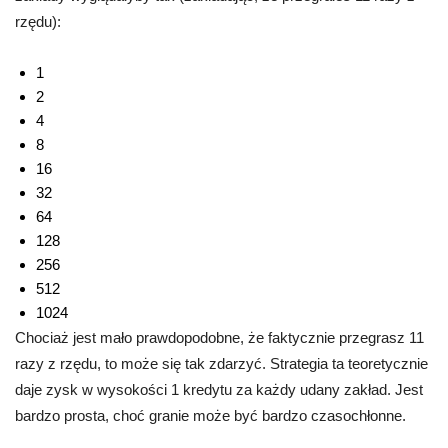
rzędu):
1
2
4
8
16
32
64
128
256
512
1024
Chociaż jest mało prawdopodobne, że faktycznie przegrasz 11
razy z rzędu, to może się tak zdarzyć. Strategia ta teoretycznie
daje zysk w wysokości 1 kredytu za każdy udany zakład. Jest
bardzo prosta, choć granie może być bardzo czasochłonne.