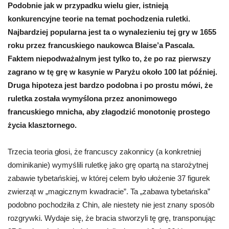
Podobnie jak w przypadku wielu gier, istnieją
konkurencyjne teorie na temat pochodzenia ruletki.
Najbardziej popularna jest ta o wynalezieniu tej gry w 1655
roku przez francuskiego naukowca Blaise’a Pascala.
Faktem niepodważalnym jest tylko to, że po raz pierwszy
zagrano w tę grę w kasynie w Paryżu około 100 lat później.
Druga hipoteza jest bardzo podobna i po prostu mówi, że
ruletka została wymyślona przez anonimowego
francuskiego mnicha, aby złagodzić monotonię prostego
życia klasztornego.
Trzecia teoria głosi, że francuscy zakonnicy (a konkretniej
dominikanie) wymyślili ruletkę jako grę opartą na starożytnej
zabawie tybetańskiej, w której celem było ułożenie 37 figurek
zwierząt w „magicznym kwadracie”. Ta „zabawa tybetańska”
podobno pochodziła z Chin, ale niestety nie jest znany sposób
rozgrywki. Wydaje się, że bracia stworzyli tę grę, transponując