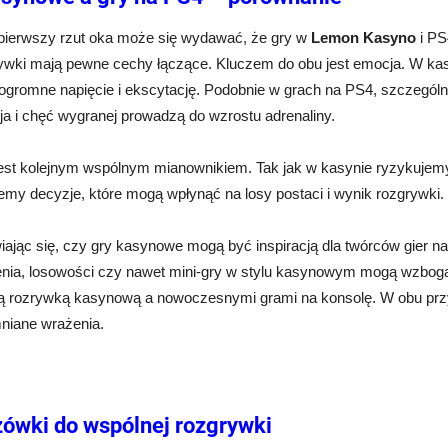
pierwszy rzut oka może się wydawać, że gry w
Lemon Kasyno
i PS
ywki mają pewne cechy łączące. Kluczem do obu jest emocja. W kasy
 ogromne napięcie i ekscytację. Podobnie w grach na PS4, szczegól
ja i chęć wygranej prowadzą do wzrostu adrenaliny.
est kolejnym wspólnym mianownikiem. Tak jak w kasynie ryzykujemy 
my decyzje, które mogą wpłynąć na losy postaci i wynik rozgrywki.
ając się, czy gry kasynowe mogą być inspiracją dla twórców gier n
nia, losowości czy nawet mini-gry w stylu kasynowym mogą wzboga
ą rozrywką kasynową a nowoczesnymi grami na konsolę. W obu prz
niane wrażenia.
ówki do wspólnej rozgrywki