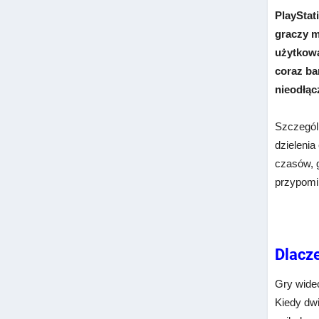
PlayStat
graczy m
użytkowa
coraz ba
nieodłąc
Szczegól
dzielenia
czasów, g
przypomi
Dlacz
Gry wide
Kiedy dwi