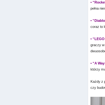
• “Rocke
pełna nie
• “Diablo
coraz to 
• “LEGO
graczy w
dwuosob
• “A Way
którzy mu
Każdy z 
czy budow