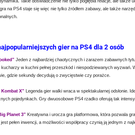
dynamika. Takie doświadczenie nie tylko pogłębia relacje, ale także 
ra na PS4 staje się więc nie tylko źródłem zabawy, ale także narzę
onalnych.
najpopularniejszych gier na PS4 dla 2 osób
cooked”
Jeden z najbardziej chaotycznych i zarazem zabawnych tytuł
le kucharzy w kuchni pełnej przeszkód i niespodziewanych wyzwań.
wie, gdzie sekundy decydują o zwycięstwie czy porażce.
l Kombat X”
Legenda gier walki wraca w spektakularnej odsłonie. Idea
nych pojedynkach. Gry dwuosobowe PS4 rzadko oferują tak intensy
 Big Planet 3”
Kreatywna i urocza gra platformowa, która pozwala gra
 jest pełen inwencji, a możliwości współpracy czynią ją jednym z naj