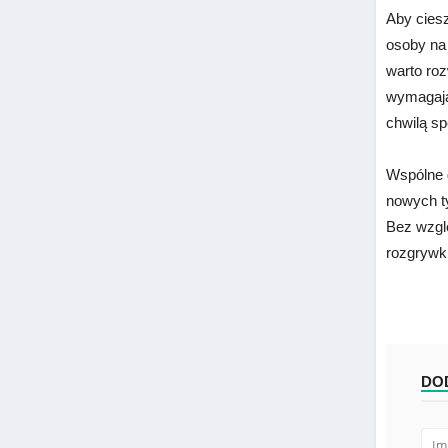
Aby ciesz
osoby na 
warto roz
wymagając
chwilą s
Wspólne 
nowych t
Bez wzglę
rozgrywki
DO