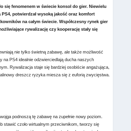
o się fenomenem w świecie konsol do gier. Niewielu
a PS4
, potwierdzał wysoką jakość oraz komfort
tkowników na całym świecie. Współczesny rynek gier
możliwiające rywalizację czy kooperację stały się
wniają nie tylko świetną zabawę, ale także możliwość
y na PS4 idealnie odzwierciedlają ducha naszych
nym. Rywalizacja staje się bardziej osobiście angażująca,
nalinowy dreszcz ryzyka miesza się z euforią zwycięstwa.
 dwojga podnoszą tę zabawę na zupełnie nowy poziom.
b stawić czoło wirtualnym przeciwnikom, tworzy się