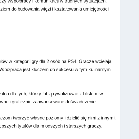
uczy współpracy i komunikacji w trudnych sytuacjach.
dziem do budowania więzi i kształtowania umiejętności
ów w kategorii gry dla 2 osób na PS4. Gracze wcielają
 Współpraca jest kluczem do sukcesu w tym kulinarnym
lna dla tych, którzy lubią rywalizować z bliskimi w
wne i graficznie zaawansowane doświadczenie.
czom tworzyć własne poziomy i dzielić się nimi z innymi.
lepszych tytułów dla młodszych i starszych graczy.