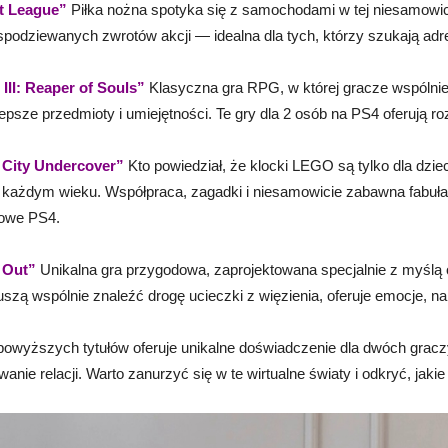
t League”
Piłka nożna spotyka się z samochodami w tej niesamowici
spodziewanych zwrotów akcji — idealna dla tych, którzy szukają adre
 III: Reaper of Souls”
Klasyczna gra RPG, w której gracze wspólni
lepsze przedmioty i umiejętności. Te gry dla 2 osób na PS4 oferują
 City Undercover”
Kto powiedział, że klocki LEGO są tylko dla dzie
 każdym wieku. Współpraca, zagadki i niesamowicie zabawna fabuła 
owe PS4.
 Out”
Unikalna gra przygodowa, zaprojektowana specjalnie z myślą o
szą wspólnie znaleźć drogę ucieczki z więzienia, oferuje emocje, na
powyższych tytułów oferuje unikalne doświadczenie dla dwóch gracz
anie relacji. Warto zanurzyć się w te wirtualne światy i odkryć, jak