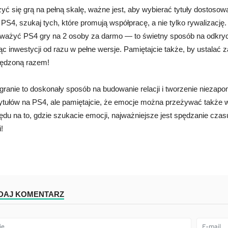
yć się grą na pełną skalę, ważne jest, aby wybierać tytuły dostosow
PS4, szukaj tych, które promują współpracę, a nie tylko rywalizację.
ważyć PS4 gry na 2 osoby za darmo — to świetny sposób na odkrycie,
 inwestycji od razu w pełne wersje. Pamiętajcie także, by ustalać 
pędzoną razem!
granie to doskonały sposób na budowanie relacji i tworzenie niez
ytułów na PS4, ale pamiętajcie, że emocje można przeżywać także w
du na to, gdzie szukacie emocji, najważniejsze jest spędzanie czasu 
!
DAJ KOMENTARZ