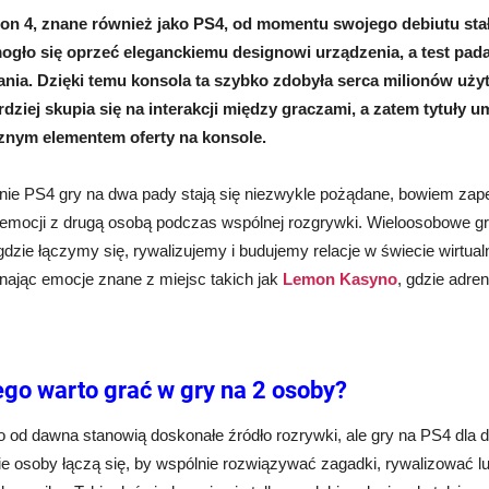
ion 4, znane również jako PS4, od momentu swojego debiutu stał
ogło się oprzeć eleganckiemu designowi urządzenia, a test pad
nia. Dzięki temu konsola ta szybko zdobyła serca milionów uży
rdziej skupia się na interakcji między graczami, a zatem tytuły u
znym elementem oferty na konsole.
nie PS4 gry na dwa pady stają się niezwykle pożądane, bowiem zape
 emocji z drugą osobą podczas wspólnej rozgrywki. Wieloosobowe gr
dzie łączymy się, rywalizujemy i budujemy relacje w świecie wirtual
nając emocje znane z miejsc takich jak
Lemon Kasyno
, gdzie adre
ego warto grać w gry na 2 osoby?
o od dawna stanowią doskonałe źródło rozrywki, ale gry na PS4 dla
e osoby łączą się, by wspólnie rozwiązywać zagadki, rywalizować lu