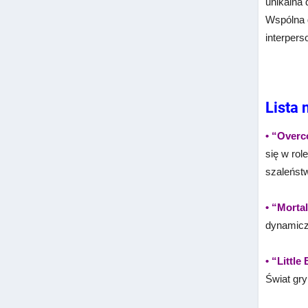
unikalna 
Wspólna g
interpers
Lista 
• “Over
się w ro
szaleńst
• “Morta
dynamicz
• “Little
Świat gry