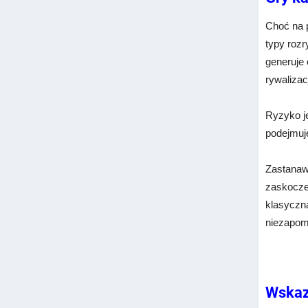
Choć na 
typy rozr
generuje
rywalizac
Ryzyko j
podejmuje
Zastanawi
zaskocze
klasyczn
niezapom
Wskaz