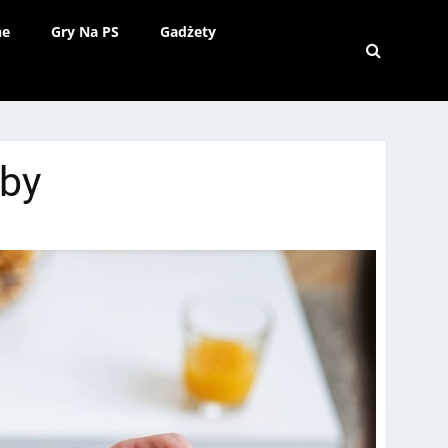
ne
Gry Na PS
Gadżety
oby