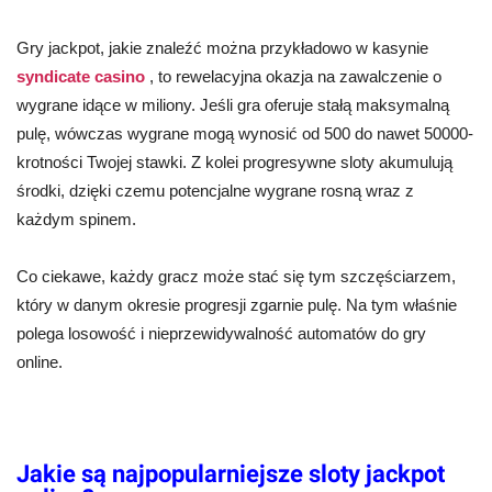
Gry jackpot, jakie znaleźć można przykładowo w kasynie
syndicate casino
, to rewelacyjna okazja na zawalczenie o
wygrane idące w miliony. Jeśli gra oferuje stałą maksymalną
pulę, wówczas wygrane mogą wynosić od 500 do nawet 50000-
krotności Twojej stawki. Z kolei progresywne sloty akumulują
środki, dzięki czemu potencjalne wygrane rosną wraz z
każdym spinem.
Co ciekawe, każdy gracz może stać się tym szczęściarzem,
który w danym okresie progresji zgarnie pulę. Na tym właśnie
polega losowość i nieprzewidywalność automatów do gry
online.
Jakie są najpopularniejsze sloty jackpot