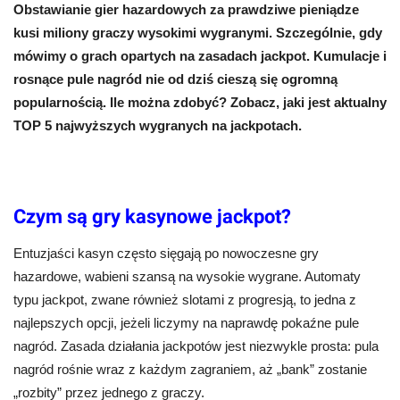
Obstawianie gier hazardowych za prawdziwe pieniądze
kusi miliony graczy wysokimi wygranymi. Szczególnie, gdy
mówimy o grach opartych na zasadach jackpot. Kumulacje i
rosnące pule nagród nie od dziś cieszą się ogromną
popularnością. Ile można zdobyć? Zobacz, jaki jest aktualny
TOP 5 najwyższych wygranych na jackpotach.
Czym są gry kasynowe jackpot?
Entuzjaści kasyn często sięgają po nowoczesne gry
hazardowe, wabieni szansą na wysokie wygrane. Automaty
typu jackpot, zwane również slotami z progresją, to jedna z
najlepszych opcji, jeżeli liczymy na naprawdę pokaźne pule
nagród. Zasada działania jackpotów jest niezwykle prosta: pula
nagród rośnie wraz z każdym zagraniem, aż „bank” zostanie
„rozbity” przez jednego z graczy.