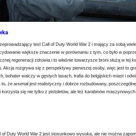
wka
rzeprowadzający
test Call of Duty World War 2
i mający za sobą wiel
cydowanie większe znaczenie w porównaniu z tym, co było w poprze
znej regeneracji zdrowia i to właśnie towarzysze broni służą w tej 
. Akcja rozgrywa się z perspektywy pierwszej osoby, więc jest to 
h, bohater walczy w gęstych lasach, trafia do belgijskich miast i od
 to, że arsenał jest realistyczny i dobrze rozbudowany, poszczegó
 korzysta się nie tylko z pistoletów, ale też karabinów maszynowych
l of Duty World War 2
jest stosunkowo wysoka, ale nie można zapo