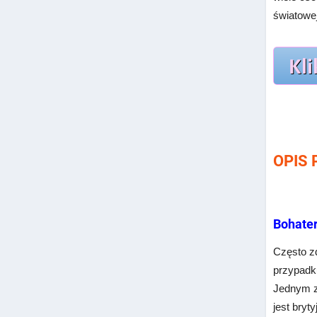
światowe
OPIS
Bohate
Często z
przypadku
Jednym z 
jest bryt