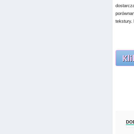
dostarcza
porównani
tekstury
DO