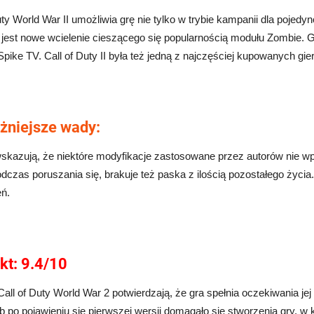
uty World War II
umożliwia grę nie tylko w trybie kampanii dla pojedy
 jest nowe wcielenie cieszącego się popularnością modułu Zombie. G
 Spike TV. Call of Duty II była też jedną z najczęściej kupowanych gie
żniejsze wady:
kazują, że niektóre modyfikacje zastosowane przez autorów nie wpł
odczas poruszania się, brakuje też paska z ilością pozostałego ży
eń.
kt: 9.4/10
Call of Duty World War 2
potwierdzają, że gra spełnia oczekiwania j
b po pojawieniu się pierwszej wersji domagało się stworzenia gry, w k