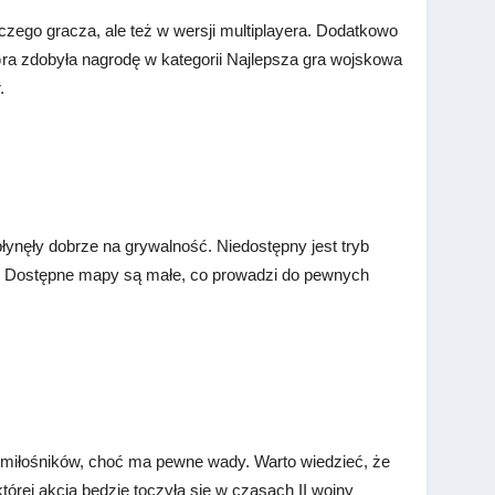
nczego gracza, ale też w wersji multiplayera. Dodatkowo
ra zdobyła nagrodę w kategorii Najlepsza gra wojskowa
r.
ynęły dobrze na grywalność. Niedostępny jest tryb
cia. Dostępne mapy są małe, co prowadzi do pewnych
ej miłośników, choć ma pewne wady. Warto wiedzieć, że
tórej akcja będzie toczyła się w czasach II wojny