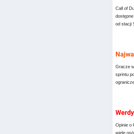
Call of D
dostępne
od stacji
Najwa
Gracze ws
sprintu p
ogranicz
Werdy
Opinie o 
wiele osó