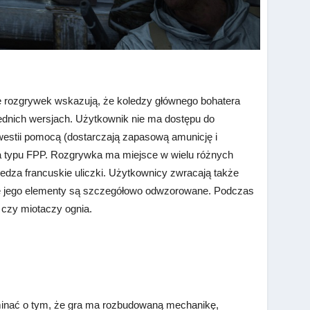
e rozgrywek wskazują, że koledzy głównego bohatera
dnich wersjach. Użytkownik nie ma dostępu do
kwestii pomocą (dostarczają zapasową amunicję i
gra typu FPP. Rozgrywka ma miejsce w wielu różnych
wiedza francuskie uliczki. Użytkownicy zwracają także
lne jego elementy są szczegółowo odwzorowane. Podczas
 czy miotaczy ognia.
minać o tym, że gra ma rozbudowaną mechanikę,