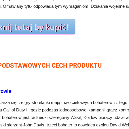
j. Omawiany tytuł odpowiada tym wymaganiom. Działania wojenne s
 PODSTAWOWYCH CECH PRODUKTU
rowie
darza się, że
gry strzelanki
mają mało ciekawych bohaterów i z tego 
 Call of Duty II, gdzie podczas jednoosobowej kampanii gracz kontro
bohaterów jest radziecki szeregowy Wasilij Kozłow biorący udział w
yjski sierżant John Davis, trzeci bohater to dowódca czołgu David We