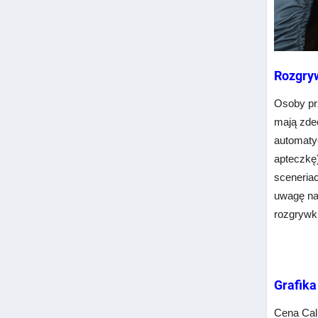
Rozgry
Osoby p
mają zde
automatyc
apteczkę)
sceneriac
uwagę na
rozgrywki
Grafika
Cena Cal